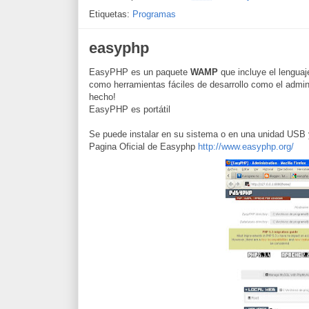
Etiquetas:
Programas
easyphp
EasyPHP
es un
paquete
WAMP
que incluye el lenguaj
como
herramientas
fáciles
de desarrollo
como
el
admin
hecho
!
EasyPHP
es
portátil
Se
puede
instalar en
su
sistema
o
en
una
unidad
USB
Pagina Oficial de Easyphp
http://www.easyphp.org/