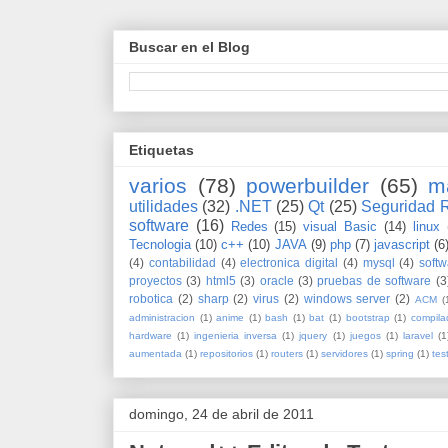
Buscar en el Blog
Etiquetas
varios
(78)
powerbuilder
(65)
m
utilidades
(32)
.NET
(25)
Qt
(25)
Seguridad 
software
(16)
Redes
(15)
visual Basic
(14)
linux
Tecnologia
(10)
c++
(10)
JAVA
(9)
php
(7)
javascript
(6
(4)
contabilidad
(4)
electronica digital
(4)
mysql
(4)
softw
proyectos
(3)
html5
(3)
oracle
(3)
pruebas de software
(3
robotica
(2)
sharp
(2)
virus
(2)
windows server
(2)
ACM
(
administracion
(1)
anime
(1)
bash
(1)
bat
(1)
bootstrap
(1)
compila
hardware
(1)
ingenieria inversa
(1)
jquery
(1)
juegos
(1)
laravel
(1
aumentada
(1)
repositorios
(1)
routers
(1)
servidores
(1)
spring
(1)
tes
domingo, 24 de abril de 2011