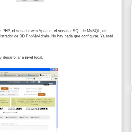
e
PHP
, el servidor
web
Apache
, el servidor
SQL
de MySQL
, así
istrador de BD
PhpMyAdmin.
No hay nada que
configurar
.
Ya está
y
desarrollar
a nivel local.