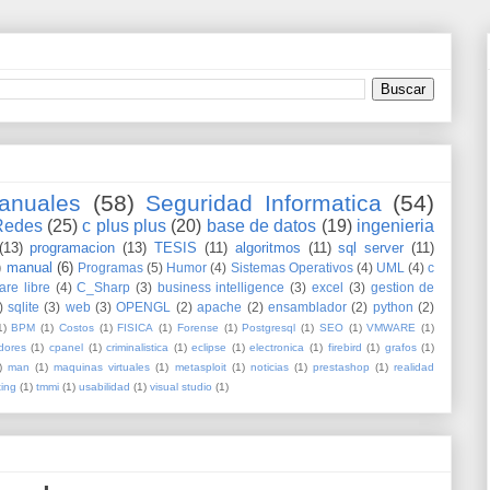
anuales
(58)
Seguridad Informatica
(54)
Redes
(25)
c plus plus
(20)
base de datos
(19)
ingenieria
(13)
programacion
(13)
TESIS
(11)
algoritmos
(11)
sql server
(11)
)
manual
(6)
Programas
(5)
Humor
(4)
Sistemas Operativos
(4)
UML
(4)
c
are libre
(4)
C_Sharp
(3)
business intelligence
(3)
excel
(3)
gestion de
)
sqlite
(3)
web
(3)
OPENGL
(2)
apache
(2)
ensamblador
(2)
python
(2)
1)
BPM
(1)
Costos
(1)
FISICA
(1)
Forense
(1)
Postgresql
(1)
SEO
(1)
VMWARE
(1)
dores
(1)
cpanel
(1)
criminalistica
(1)
eclipse
(1)
electronica
(1)
firebird
(1)
grafos
(1)
)
man
(1)
maquinas virtuales
(1)
metasploit
(1)
noticias
(1)
prestashop
(1)
realidad
ting
(1)
tmmi
(1)
usabilidad
(1)
visual studio
(1)