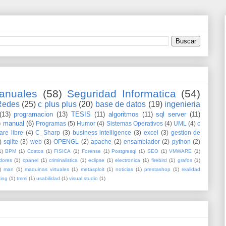
anuales
(58)
Seguridad Informatica
(54)
Redes
(25)
c plus plus
(20)
base de datos
(19)
ingenieria
(13)
programacion
(13)
TESIS
(11)
algoritmos
(11)
sql server
(11)
)
manual
(6)
Programas
(5)
Humor
(4)
Sistemas Operativos
(4)
UML
(4)
c
are libre
(4)
C_Sharp
(3)
business intelligence
(3)
excel
(3)
gestion de
)
sqlite
(3)
web
(3)
OPENGL
(2)
apache
(2)
ensamblador
(2)
python
(2)
1)
BPM
(1)
Costos
(1)
FISICA
(1)
Forense
(1)
Postgresql
(1)
SEO
(1)
VMWARE
(1)
dores
(1)
cpanel
(1)
criminalistica
(1)
eclipse
(1)
electronica
(1)
firebird
(1)
grafos
(1)
)
man
(1)
maquinas virtuales
(1)
metasploit
(1)
noticias
(1)
prestashop
(1)
realidad
ting
(1)
tmmi
(1)
usabilidad
(1)
visual studio
(1)