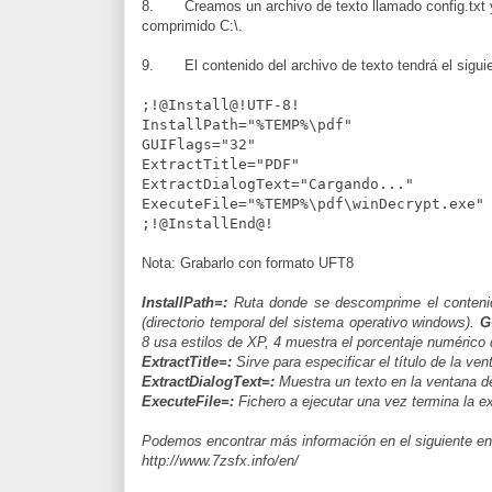
8. Creamos un archivo de texto llamado config.txt y 
comprimido C:\.
9. El contenido del archivo de texto tendrá el siguie
;!@Install@!UTF-8!
InstallPath="%TEMP%\pdf"
GUIFlags="32"
ExtractTitle="PDF"
ExtractDialogText="Cargando..."
ExecuteFile="%TEMP%\pdf\winDecrypt.exe"
;!@InstallEnd@!
Nota: Grabarlo con formato UFT8
InstallPath=:
Ruta donde se descomprime el contenid
(directorio temporal del sistema operativo windows).
G
8 usa estilos de XP, 4 muestra el porcentaje numérico d
ExtractTitle=:
Sirve para especificar el título de la ve
ExtractDialogText=:
Muestra un texto en la ventana de
ExecuteFile=:
Fichero a ejecutar una vez termina la e
Podemos encontrar más información en el siguiente en
http://www.7zsfx.info/en/