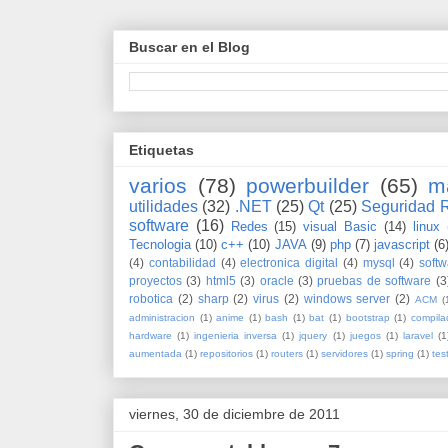
Buscar en el Blog
Etiquetas
varios
(78)
powerbuilder
(65)
m
utilidades
(32)
.NET
(25)
Qt
(25)
Seguridad 
software
(16)
Redes
(15)
visual Basic
(14)
linux
Tecnologia
(10)
c++
(10)
JAVA
(9)
php
(7)
javascript
(6
(4)
contabilidad
(4)
electronica digital
(4)
mysql
(4)
softw
proyectos
(3)
html5
(3)
oracle
(3)
pruebas de software
(3
robotica
(2)
sharp
(2)
virus
(2)
windows server
(2)
ACM
(
administracion
(1)
anime
(1)
bash
(1)
bat
(1)
bootstrap
(1)
compila
hardware
(1)
ingenieria inversa
(1)
jquery
(1)
juegos
(1)
laravel
(1
aumentada
(1)
repositorios
(1)
routers
(1)
servidores
(1)
spring
(1)
tes
viernes, 30 de diciembre de 2011