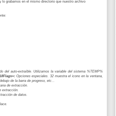
lo grabamos en el mismo directorio que nuestro archivo
nte:
o del auto-extraíble. Utilizamos la variable del sistema %TEMP%
UIFlags=:
Opciones especiales. 32 muestra el icono en la ventana,
ebajo de la barra de progreso, etc...
ntana de extracción.
 extracción.
xtracción de datos.
lace.