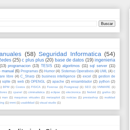
anuales
(58)
Seguridad Informatica
(54)
Redes
(25)
c plus plus
(20)
base de datos
(19)
ingenieria
(13)
programacion
(13)
TESIS
(11)
algoritmos
(11)
sql server
(11)
)
manual
(6)
Programas
(5)
Humor
(4)
Sistemas Operativos
(4)
UML
(4)
c
are libre
(4)
C_Sharp
(3)
business intelligence
(3)
excel
(3)
gestion de
)
sqlite
(3)
web
(3)
OPENGL
(2)
apache
(2)
ensamblador
(2)
python
(2)
1)
BPM
(1)
Costos
(1)
FISICA
(1)
Forense
(1)
Postgresql
(1)
SEO
(1)
VMWARE
(1)
dores
(1)
cpanel
(1)
criminalistica
(1)
eclipse
(1)
electronica
(1)
firebird
(1)
grafos
(1)
)
man
(1)
maquinas virtuales
(1)
metasploit
(1)
noticias
(1)
prestashop
(1)
realidad
ting
(1)
tmmi
(1)
usabilidad
(1)
visual studio
(1)