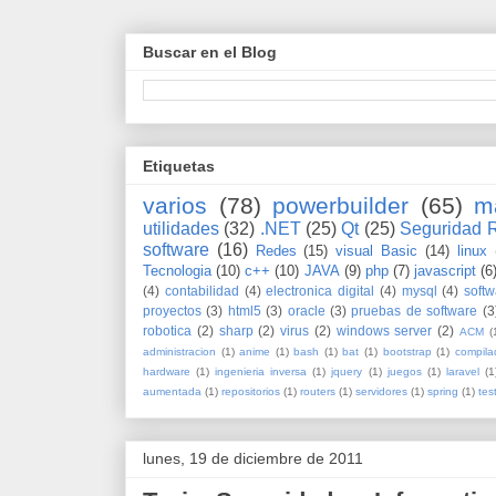
Buscar en el Blog
Etiquetas
varios
(78)
powerbuilder
(65)
m
utilidades
(32)
.NET
(25)
Qt
(25)
Seguridad 
software
(16)
Redes
(15)
visual Basic
(14)
linux
Tecnologia
(10)
c++
(10)
JAVA
(9)
php
(7)
javascript
(6
(4)
contabilidad
(4)
electronica digital
(4)
mysql
(4)
softw
proyectos
(3)
html5
(3)
oracle
(3)
pruebas de software
(3
robotica
(2)
sharp
(2)
virus
(2)
windows server
(2)
ACM
(
administracion
(1)
anime
(1)
bash
(1)
bat
(1)
bootstrap
(1)
compila
hardware
(1)
ingenieria inversa
(1)
jquery
(1)
juegos
(1)
laravel
(1
aumentada
(1)
repositorios
(1)
routers
(1)
servidores
(1)
spring
(1)
tes
lunes, 19 de diciembre de 2011