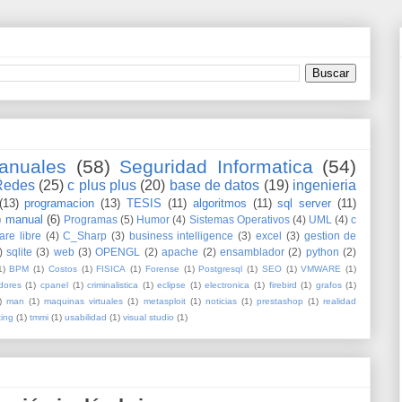
anuales
(58)
Seguridad Informatica
(54)
Redes
(25)
c plus plus
(20)
base de datos
(19)
ingenieria
(13)
programacion
(13)
TESIS
(11)
algoritmos
(11)
sql server
(11)
)
manual
(6)
Programas
(5)
Humor
(4)
Sistemas Operativos
(4)
UML
(4)
c
are libre
(4)
C_Sharp
(3)
business intelligence
(3)
excel
(3)
gestion de
)
sqlite
(3)
web
(3)
OPENGL
(2)
apache
(2)
ensamblador
(2)
python
(2)
1)
BPM
(1)
Costos
(1)
FISICA
(1)
Forense
(1)
Postgresql
(1)
SEO
(1)
VMWARE
(1)
dores
(1)
cpanel
(1)
criminalistica
(1)
eclipse
(1)
electronica
(1)
firebird
(1)
grafos
(1)
)
man
(1)
maquinas virtuales
(1)
metasploit
(1)
noticias
(1)
prestashop
(1)
realidad
ting
(1)
tmmi
(1)
usabilidad
(1)
visual studio
(1)