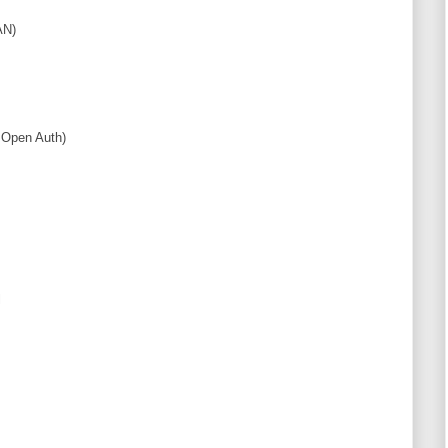
AN)
g Open Auth)
l