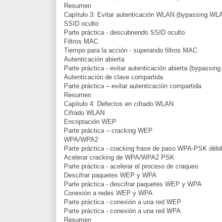
Resumen
Capítulo 3: Evitar autenticación WLAN (bypassing WL
SSID oculto
Parte práctica - descubriendo SSID oculto
Filtros MAC
Tiempo para la acción - superando filtros MAC
Autenticación abierta
Parte práctica - evitar autenticación abierta (bypassin
Autenticación de clave compartida
Parte práctica – evitar autenticación compartida
Resumen
Capítulo 4: Defectos en cifrado WLAN
Cifrado WLAN
Encriptación WEP
Parte práctica – cracking WEP
WPA/WPA2
Parte práctica - cracking frase de paso WPA-PSK débi
Acelerar cracking de WPA/WPA2 PSK
Parte práctica - acelerar el proceso de craqueo
Descifrar paquetes WEP y WPA
Parte práctica - descifrar paquetes WEP y WPA
Conexión a redes WEP y WPA
Parte práctica - conexión a una red WEP
Parte práctica - conexión a una red WPA
Resumen