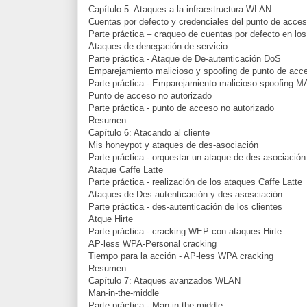
Capítulo 5: Ataques a la infraestructura WLAN
Cuentas por defecto y credenciales del punto de acce
Parte práctica – craqueo de cuentas por defecto en lo
Ataques de denegación de servicio
Parte práctica - Ataque de De-autenticación DoS
Emparejamiento malicioso y spoofing de punto de ac
Parte práctica - Emparejamiento malicioso spoofing 
Punto de acceso no autorizado
Parte práctica - punto de acceso no autorizado
Resumen
Capítulo 6: Atacando al cliente
Mis honeypot y ataques de des-asociación
Parte práctica - orquestar un ataque de des-asociación
Ataque Caffe Latte
Parte práctica - realización de los ataques Caffe Latte
Ataques de Des-autenticación y des-asosciación
Parte práctica - des-autenticación de los clientes
Atque Hirte
Parte práctica - cracking WEP con ataques Hirte
AP-less WPA-Personal cracking
Tiempo para la acción - AP-less WPA cracking
Resumen
Capítulo 7: Ataques avanzados WLAN
Man-in-the-middle
Parte práctica - Man-in-the-middle