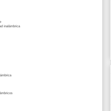
e
ad inalámbrica
lámbrica
lámbricos