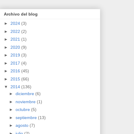
Archivo del blog
►
2024
(3)
►
2022
(2)
►
2021
(1)
►
2020
(9)
►
2019
(3)
►
2017
(4)
►
2016
(45)
►
2015
(66)
▼
2014
(136)
►
diciembre
(6)
►
noviembre
(1)
►
octubre
(5)
►
septiembre
(13)
►
agosto
(7)
►
julio
(2)