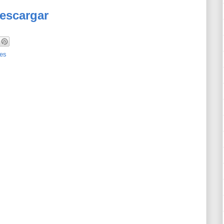
escargar
es