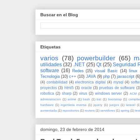
Buscar en el Blog
Etiquetas
varios
(78)
powerbuilder
(65)
m
utilidades
(32)
.NET
(25)
Qt
(25)
Seguridad 
software
(16)
Redes
(15)
visual Basic
(14)
linux
Tecnologia
(10)
c++
(10)
JAVA
(9)
php
(7)
javascript
(6
(4)
contabilidad
(4)
electronica digital
(4)
mysql
(4)
softw
proyectos
(3)
html5
(3)
oracle
(3)
pruebas de software
(3
robotica
(2)
sharp
(2)
virus
(2)
windows server
(2)
ACM
(
administracion
(1)
anime
(1)
bash
(1)
bat
(1)
bootstrap
(1)
compila
hardware
(1)
ingenieria inversa
(1)
jquery
(1)
juegos
(1)
laravel
(1
aumentada
(1)
repositorios
(1)
routers
(1)
servidores
(1)
spring
(1)
tes
domingo, 23 de febrero de 2014