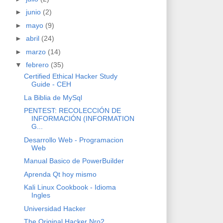
►
junio
(2)
►
mayo
(9)
►
abril
(24)
►
marzo
(14)
▼
febrero
(35)
Certified Ethical Hacker Study
Guide - CEH
La Biblia de MySql
PENTEST: RECOLECCIÓN DE
INFORMACIÓN (INFORMATION
G...
Desarrollo Web - Programacion
Web
Manual Basico de PowerBuilder
Aprenda Qt hoy mismo
Kali Linux Cookbook - Idioma
Ingles
Universidad Hacker
The Original Hacker Nro2