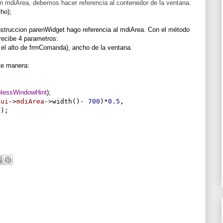
n mdiArea, debemos hacer referencia al contenedor de la ventana.
cho
);
nstruccion parenWidget hago referencia al mdiArea. Con el método
recibe 4 parametros:
o el alto de frmComanda), ancho de la ventana.
te manera:
lessWindowHint
);
(
ui
->
mdiArea
->
width
()-
700
)*
0.5
,
0
);