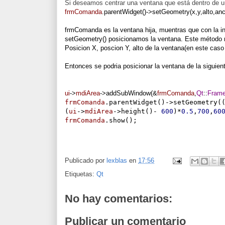
Si deseamos centrar una ventana que está dentro de u
frmComanda
.
parentWidget
()->
setGeometry
(x
,y
,alto,an
frmComanda es la ventana hija, muentras que con la i
setGeometry() posicionamos la ventana. Este método 
Posicion X, poscion Y, alto de la ventana(en este cas
Entonces se podria posicionar la ventana de la siguien
ui
->
mdiArea
->
addSubWindow
(&
frmComanda
,
Qt
::
Frame
frmComanda
.
parentWidget
()->
setGeometry
(
(
ui
->
mdiArea
->
height
()-
600
)*
0.5
,
700
,
60
frmComanda
.
show
();
Publicado por
lexblas
en
17:56
Etiquetas:
Qt
No hay comentarios:
Publicar un comentario