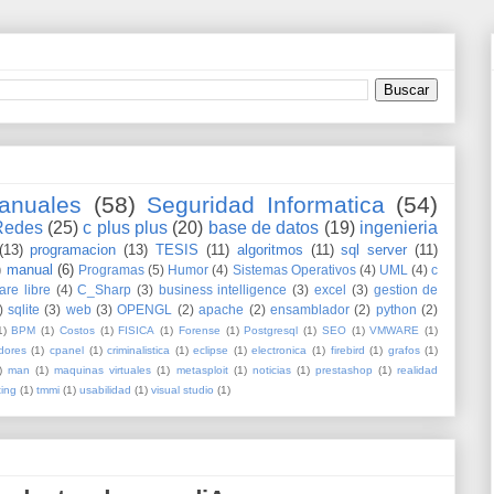
anuales
(58)
Seguridad Informatica
(54)
Redes
(25)
c plus plus
(20)
base de datos
(19)
ingenieria
(13)
programacion
(13)
TESIS
(11)
algoritmos
(11)
sql server
(11)
)
manual
(6)
Programas
(5)
Humor
(4)
Sistemas Operativos
(4)
UML
(4)
c
are libre
(4)
C_Sharp
(3)
business intelligence
(3)
excel
(3)
gestion de
)
sqlite
(3)
web
(3)
OPENGL
(2)
apache
(2)
ensamblador
(2)
python
(2)
1)
BPM
(1)
Costos
(1)
FISICA
(1)
Forense
(1)
Postgresql
(1)
SEO
(1)
VMWARE
(1)
dores
(1)
cpanel
(1)
criminalistica
(1)
eclipse
(1)
electronica
(1)
firebird
(1)
grafos
(1)
)
man
(1)
maquinas virtuales
(1)
metasploit
(1)
noticias
(1)
prestashop
(1)
realidad
ting
(1)
tmmi
(1)
usabilidad
(1)
visual studio
(1)