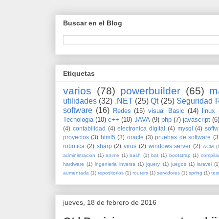
Buscar en el Blog
Etiquetas
varios
(78)
powerbuilder
(65)
m
utilidades
(32)
.NET
(25)
Qt
(25)
Seguridad 
software
(16)
Redes
(15)
visual Basic
(14)
linux
Tecnologia
(10)
c++
(10)
JAVA
(9)
php
(7)
javascript
(6
(4)
contabilidad
(4)
electronica digital
(4)
mysql
(4)
softw
proyectos
(3)
html5
(3)
oracle
(3)
pruebas de software
(3
robotica
(2)
sharp
(2)
virus
(2)
windows server
(2)
ACM
(
administracion
(1)
anime
(1)
bash
(1)
bat
(1)
bootstrap
(1)
compila
hardware
(1)
ingenieria inversa
(1)
jquery
(1)
juegos
(1)
laravel
(1
aumentada
(1)
repositorios
(1)
routers
(1)
servidores
(1)
spring
(1)
tes
jueves, 18 de febrero de 2016